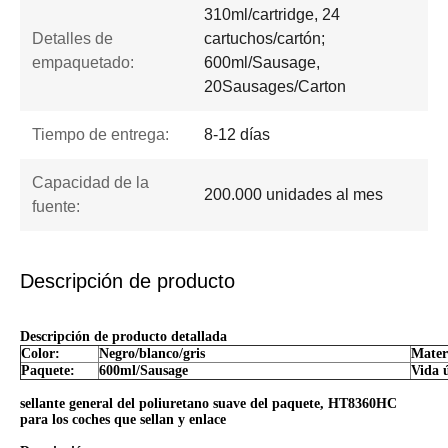
310ml/cartridge, 24
Detalles de
cartuchos/cartón;
empaquetado:
600ml/Sausage,
20Sausages/Carton
Tiempo de entrega:
8-12 días
Capacidad de la
200.000 unidades al mes
fuente:
Descripción de producto
Descripción de producto detallada
Color:
Negro/blanco/gris
Mater
Paquete:
600ml/Sausage
Vida ú
sellante general del poliuretano suave del paquete, HT8360HC
para los coches que sellan y enlace