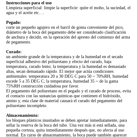
Instrucciones para el uso
Limpieza superficial: limpie la superficie: quite el moho, la suciedad, el
agua y el aceite etc….
Pegado:
corte un pequeño agujero en el barril de goma conveniente del pico,
diámetro de la boca del pegamento debe ser considerado clasificación
de anchura y decidir, en la operación del apresto del comienzo del arma
de pegamento.
Curado:
un ambiente grande de la temperatura y de la humedad en el secado
superficial adhesivo del poliuretano y efecto del curado, baja
temperatura, curado lento; la temperatura y la humedad es demasiado
altas, secan demasiado rápido. El mejor que actúa condiciones
ambientales: temperatura 20 a 30 DEG C para 50 ~ 70%RH, humedad
excede 5 a 35 DEG C; la temperatura, humedad 35 ~ de la gama
75%RH construcción cuidadosa por favor.
El pegamento del poliuretano en el pegado y el curado de proceso, evita
el contacto con las sustancias químicas que contienen el hidróxido,
amino y, esta clase de material causará el curado del pegamento del
poliuretano incompleto.
Almacenamiento:
los bloques plásticos inusitados se deben apretar inmediatamente, para
sellar la reserva de la boca del tubo. Una vez más si está sellada, una
pequeña corteza, quita inmediatamente después que, no afecta al uso
normal. En curso de almacenamiento, la boca puede también aparecer