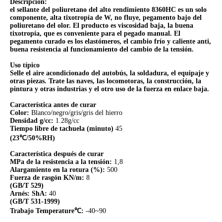
Descripción:
el sellante del poliuretano del alto rendimiento 8360HC es un solo
componente, alta tixotropía de W, no fluye, pegamento bajo del
poliuretano del olor. El producto es viscosidad baja, la buena
tixotropía, que es conveniente para el pegado manual. El
pegamento curado es los elastómeros, el cambio frío y caliente anti,
buena resistencia al funcionamiento del cambio de la tensión.
Uso típico
Selle el aire acondicionado del autobús, la soldadura, el equipaje y
otras piezas. Trate las naves, las locomotoras, la construcción, la
pintura y otras industrias y el otro uso de la fuerza en enlace baja.
Característica antes de curar
Color:
Blanco/negro/gris/gris del hierro
Densidad g/cc:
1.28g/cc
Tiempo libre de tachuela (minuto)
45
(23℃/50%RH)
Característica después de curar
MPa de la resistencia a la tensión:
1,8
Alargamiento en la rotura (%):
500
Fuerza de rasgón KN/m:
8
(GB/T 529)
Arnés: ShA:
40
(GB/T 531-1999)
Trabajo Temperature℃:
-40~90