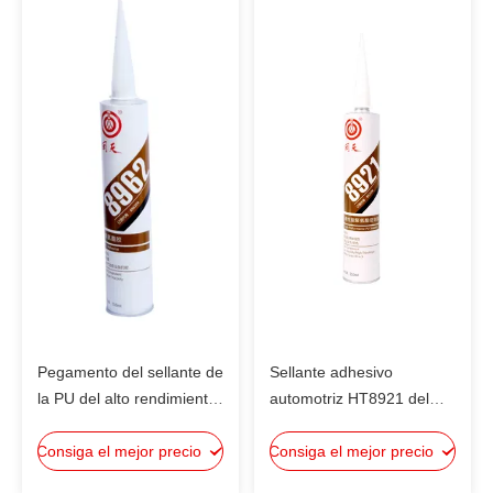
Pegamento del sellante de
Sellante adhesivo
la PU del alto rendimiento
automotriz HT8921 del
del HT 8962 para el vidrio
solo poliuretano
Consiga el mejor precio
SI262 del parabrisas del
Consiga el mejor precio
componente del alto
coche
rendimiento