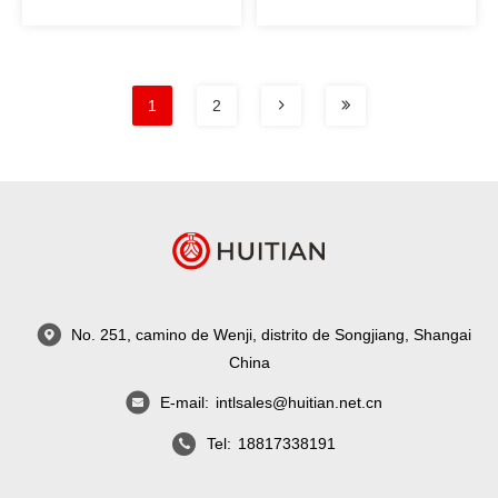
el lacre común
la PU
1
2
No. 251, camino de Wenji, distrito de Songjiang, Shangai
China
E-mail:
intlsales@huitian.net.cn
Tel:
18817338191