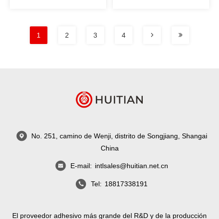
agujeros de arneses y
parabrisas de
para unir pisos de PVC
automóviles, vidrios de
ventanas delanteras y
1
2
3
4
traseras
No. 251, camino de Wenji, distrito de Songjiang, Shangai
China
E-mail:
intlsales@huitian.net.cn
Tel:
18817338191
El proveedor adhesivo más grande del R&D y de la producción