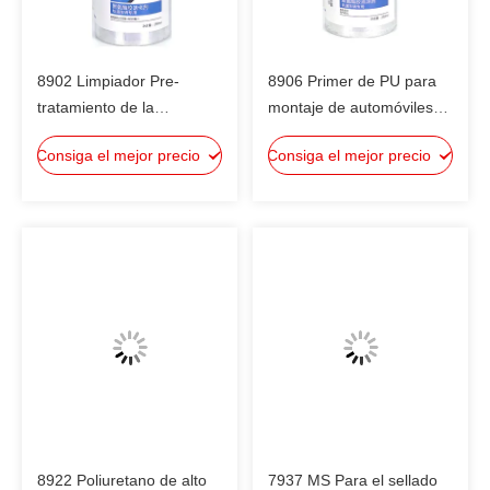
8902 Limpiador Pre-
8906 Primer de PU para
tratamiento de la
montaje de automóviles
superficie antes de utilizar
Adhesivos para aumentar
Consiga el mejor precio
Consiga el mejor precio
el adhesivo de poliuretano
la resistencia a la unión y
para mejorar la adhesión
la resistencia a los rayos
de la unión
UV con Huitian
8922 Poliuretano de alto
7937 MS Para el sellado