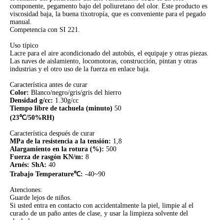
componente, pegamento bajo del poliuretano del olor. Este producto es
viscosidad baja, la buena tixotropía, que es conveniente para el pegado
manual.
Competencia con SI 221.
Uso típico
Lacre para el aire acondicionado del autobús, el equipaje y otras piezas.
Las naves de aislamiento, locomotoras, construcción, pintan y otras
industrias y el otro uso de la fuerza en enlace baja.
Característica antes de curar
Color:
Blanco/negro/gris/gris del hierro
Densidad g/cc:
1.30g/cc
Tiempo libre de tachuela (minuto)
50
(23℃/50%RH)
Característica después de curar
MPa de la resistencia a la tensión:
1,8
Alargamiento en la rotura (%):
500
Fuerza de rasgón KN/m:
8
Arnés: ShA:
40
Trabajo Temperature℃:
-40~90
Atenciones:
Guarde lejos de niños.
Si usted entra en contacto con accidentalmente la piel, limpie al el
curado de un paño antes de clase, y usar la limpieza solvente del