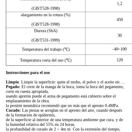
1,2
(GB/T528-1998)
alargamiento en la rotura (%)
450
(GB/T528-1998)
Dureza (ShA)
30
(GB/T531-1999)
-40~100
Temperatura del trabajo (℃)
120
Temperatura corta del uso (℃)
Instrucciones para el uso
Limpio
: Limpie la superficie: quite el moho, el polvo y el aceite etc….
Pegado:
El corte de la manga de la boca, toma la boca del pegamento,
corte en cuesta apropiada,
usando apretón puede el arma de pegamento está cubierto sobre el
emplazamiento de la obra;
la presión neumática recomendó que no más que el apresto 0.4MPa.
Curado:
Las piezas se arreglan en el apresto del aire, cuando después
de la formación de epidermis,
de la superficie al interior de una temperatura ambiente que cura, y de
la humedad relativa del 55% en 24 horas,
la profundidad de curado de 2 ~ 4m m. Con la extensión del tiempo,