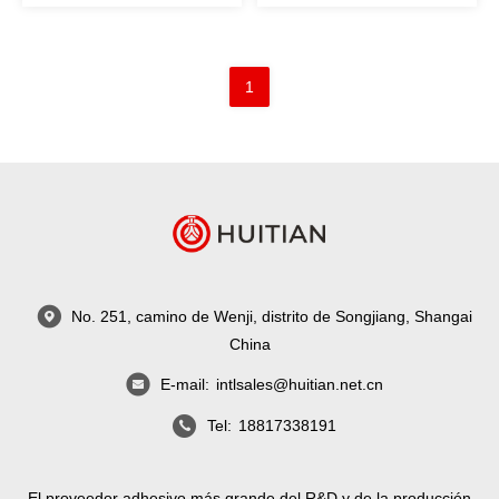
filamentos/ juntas líquidas
de rosca M36
1
No. 251, camino de Wenji, distrito de Songjiang, Shangai
China
E-mail:
intlsales@huitian.net.cn
Tel:
18817338191
El proveedor adhesivo más grande del R&D y de la producción