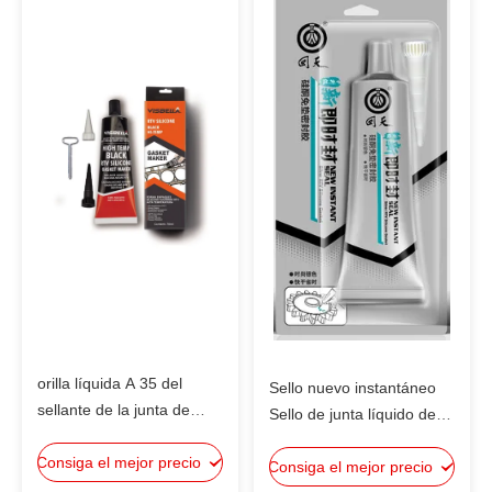
orilla líquida A 35 del
Sello nuevo instantáneo
sellante de la junta de
Sello de junta líquido de
1.45g/Cc Rtv para la
plata de equipos
Consiga el mejor precio
reparación de los coches
Consiga el mejor precio
mecánicos, ejes de micro