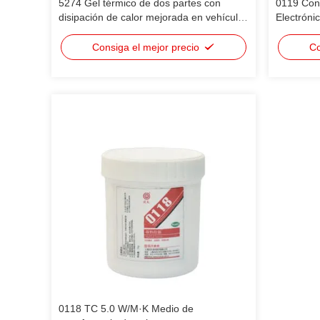
5274 Gel térmico de dos partes con
0119 Cond
disipación de calor mejorada en vehículos
Electróni
de nueva energía con materiales de
Dispositi
interfaz térmica
tamaño mó
Consiga el mejor precio
Co
0118 TC 5.0 W/M·K Medio de