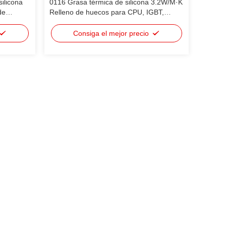
ilicona
0116 Grasa térmica de silicona 3.2W/M·K
de
Relleno de huecos para CPU, IGBT,
mponentes
dispositivos de almacenamiento grandes,
electrónica automotriz, etc.
Consiga el mejor precio