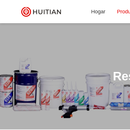
Hogar
Produ
Re