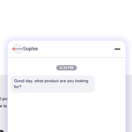
Sophie
6:34 PM
Good day, what product are you looking 
for?
l proveedor adhesivo más grande del R&D y
e la producción de China