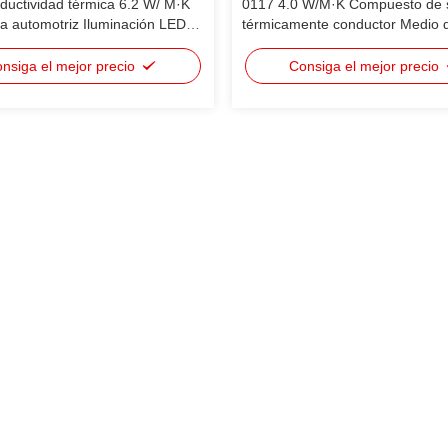
uctividad térmica 6.2 W/ M·K
0117 4.0 W/M·K Compuesto de s
ca automotriz Iluminación LED
térmicamente conductor Medio 
vos de almacenamiento de gran
transferencia de calor para co
dulos de teléfonos inteligentes
electrónicos, CPU IGBT
nsiga el mejor precio
Consiga el mejor precio