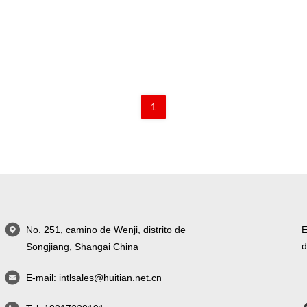
1
No. 251, camino de Wenji, distrito de
E
d
Songjiang, Shangai China
E-mail:
intlsales@huitian.net.cn