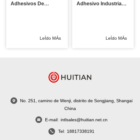
Adhesivos De
Adhesivo Industria
Ingeniería
Ferroviaria
LeÍdo MÁs
LeÍdo MÁs
No. 251, camino de Wenji, distrito de Songjiang, Shangai
China
E-mail:
intlsales@huitian.net.cn
Tel:
18817338191