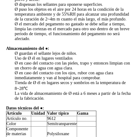
Ø dispensan los sellantes para oponerse superficies.
Ø puso los objetos en el aire por 24 horas en la condición de la
temperatura ambiente y de 55%RH para alcanzar una profundidad
de la curación de 2~4m m cuanto el más largo, el más profundo.
Ø el mercado del pegamento no gastado se debe sellar a tiempo,
limpia las cortezas en el mercado para otro uso dentro de un breve
periodo de tiempo, el funcionamiento del pegamento no será
afectado.
Almacenamiento del ●:
Ø guardan el sellante lejos de niños.
Uso de Ø él en lugares ventilados
Ø en caso del contacto con las pieles, trapo y entonces limpian con
un chorro de agua con agua clara.
Ø en caso del contacto con los ojos, rubor con agua clara
inmediatamente y van al hospital para comprobar.
Tienda de Ø él en lugares secos y sombríos en la temperatura de
8~28℃
La vida de almacenamiento de Ø está a 6 meses a partir de la fecha
de la fabricación.
Datos técnicos del ●:
Artículo
Unidad
Valor típico
Gama
Artículo no.
9612
Color
Semitransparente
Componente
de materias
Polysiloxane