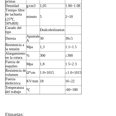
primas
Densidad
g/cm3
1,05
1.00~1.08
Tiempo libre
de tachuela
minuto
5
2~10
(25℃,
50%RH)
Curado del
Dealcoholization
tipo
Apuntale
Dureza
30
30±5
A
Resistencia a
Mpa
1,3
1.1~1.5
la tensión
Alargamiento
%
300
≥300
en la rotura
Fuerza de
Mpa
1,8
1.5~2.3
esquileo
Resistencia de
Ω*cm
1.0×1015
≥1.0×1015
volumen
Fuerza
KV/mm
18
16~22
dieléctrica
Temperatura
-60~180
℃
del trabajo
Etiquetas: