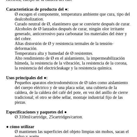
Características de producto del ●:
Ø escogen el componente, temperatura ambiente que cura, tipo del
dealcoholization.
Curado neutral de Ø, elastómero que se convierte después de curar.
Alcoholes de Ø lanzados después de curar, ningún olor irritante
generado, anticorrosivo para carbonatar los materiales del éster y
del cobre.
Altas distorsión de Ø y resistencia termales de la tensión-
deformación.
Temperatura alta y humedad de Ø resistentes.
Alto rendimiento de Ø en el aislamiento, la impermeabilización
húmeda, la resistencia de la vibración, la resistencia de la corona,
la resistencia del electricleakage y la resistencia química.
Usos principales del ●:
Pequeños aparatos electrodomésticos de Ø tales como aislamiento
del cuerpo eléctrico y de una placa solar, una cubierta de la
caldera, de la caldera del café del pote, en vez del anillo de cierre
tradicional; el otro se debe sellar, montaje industrial fijo de las
piezas.
Especificaciones y paquetes del ●
Ø 310ml/cartridge, 25cartridges/carton.
● cómo utilizar
Ø mantienen las superficies del objeto limpias sin mohos, sacan el
polvo y aceite.