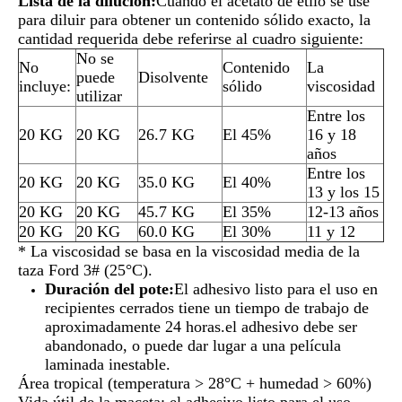
Lista de la dilución:
Cuando el acetato de etilo se use
para diluir para obtener un contenido sólido exacto, la
cantidad requerida debe referirse al cuadro siguiente:
No se
No
Contenido
La
puede
Disolvente
incluye:
sólido
viscosidad
utilizar
Entre los
20 KG
20 KG
26.7 KG
El 45%
16 y 18
años
Entre los
20 KG
20 KG
35.0 KG
El 40%
13 y los 15
20 KG
20 KG
45.7 KG
El 35%
12-13 años
20 KG
20 KG
60.0 KG
El 30%
11 y 12
* La viscosidad se basa en la viscosidad media de la
taza Ford 3# (25°C).
Duración del pote:
El adhesivo listo para el uso en
recipientes cerrados tiene un tiempo de trabajo de
aproximadamente 24 horas.el adhesivo debe ser
abandonado, o puede dar lugar a una película
laminada inestable.
Área tropical (temperatura > 28°C + humedad > 60%)
Vida útil de la maceta: el adhesivo listo para el uso