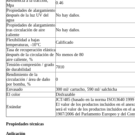
Resistencia a la tracción,
0.46
Mpa
Propiedades de alargamiento
después de la luz UV del
No hay daños.
agua
Propiedades de alargamiento
tras circulación de aire
No hay daños.
caliente
Flexibilidad a bajas
Calificado
temperaturas, -10°C
Tasa de recuperación elástica
después de la circulación de
No menos de 80
aire caliente, %
Tensión-compresión / grado
7010
de durabilidad
Rendimiento de la
circulación / área de daño
0
por bomba, %
Envasado
300 ml/ cartucho, 590 ml/ salchicha
El color
Disfrazable
JCT/485 (basado en la norma ISO13640:1999
El valor de los productos incluidos en el ane
Estándar
será el valor de los productos incluidos en el
1907/2006 del Parlamento Europeo y del Cons
Propiedades técnicas
Aplicación