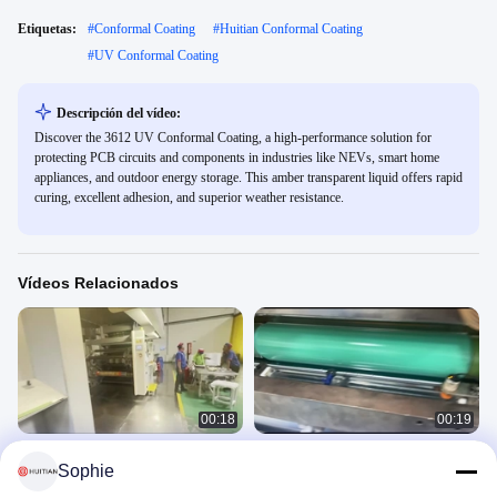
Etiquetas:
#
Conformal Coating
#
Huitian Conformal Coating
#
UV Conformal Coating
Descripción del vídeo:
Discover the 3612 UV Conformal Coating, a high-performance solution for
protecting PCB circuits and components in industries like NEVs, smart home
appliances, and outdoor energy storage. This amber transparent liquid offers rapid
curing, excellent adhesion, and superior weather resistance.
Vídeos Relacionados
00:18
00:19
HUITIAN Adhesivos a base de
HUITIAN Aplicación de adhesivos a
Sophie
disolventes Aplicación 2
base de disolventes
Product Usage Video
Product Usage Video