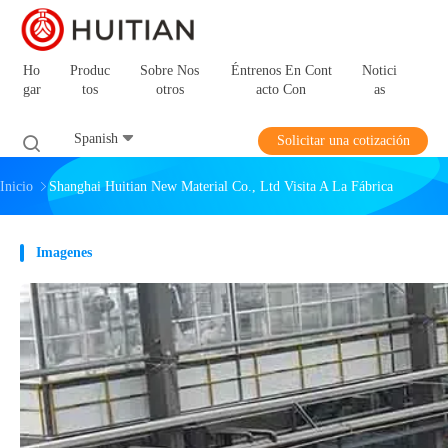
Ho
Produc
Sobre Nos
Éntrenos En Cont
Notici
Gar
Tos
Otros
Acto Con
As
Spanish
Solicitar una cotización
Inicio
Shanghai Huitian New Material Co., Ltd Visita A La Fábrica
Imagenes