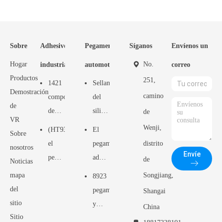
Sobre
Adhesivos
Pegamento
Síganos
Envíenos un
Hogar
No.
industriales
automotriz
correo
Productos
251,
1421
Sellante
Demostración
camino
componente
del
de
de
silicón
de
VR
acrílico
de
Wenji,
(HT9301MS)
El
Sobre
industrial
Window&door,
el
pegamento
distrito
nosotros
de
pegamento
Envíe
pegamento
adhesivo
de
Noticias
curado
de
del
automotriz
mapa
Songjiang,
8923
rápido
construcción,
sellante
del
del
pegamentos
Shangai
estupendo
pegamento
del
solo
sitio
y
China
del
del
ms
del
Sitio
sellantes
pegamento
sellante